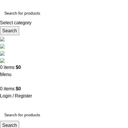
Select category
Search
0
items
$
0
Menu
0
items
$
0
Login / Register
Todas las categorías
Alimentos y bebidas
Bel
Search