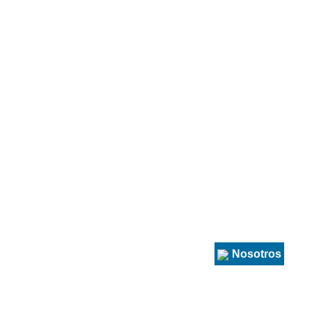
smetica
Drogueria y medicamentos
Nosotros