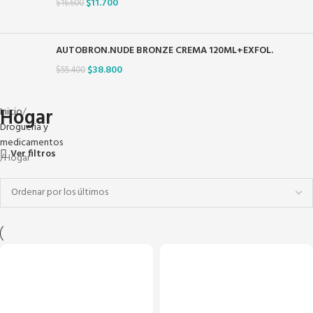
$
11.700
$
16.600
AUTOBRON.NUDE BRONZE CREMA 120ML+EXFOL.
$
38.800
$
55.400
Hogar
Inicio
Drogueria y
medicamentos
Ver filtros
Hogar