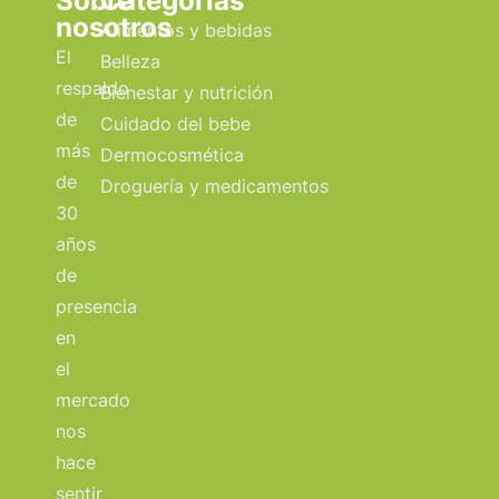
Sobre
Categorías
nosotros
Alimentos y bebidas
El
Belleza
respaldo
Bienestar y nutrición
de
Cuidado del bebe
más
Dermocosmética
de
Droguería y medicamentos
30
años
de
presencia
en
el
mercado
nos
hace
sentir