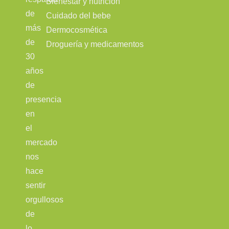
Bienestar y nutrición
de
Cuidado del bebe
más
Dermocosmética
de
Droguería y medicamentos
30
años
de
presencia
en
el
mercado
nos
hace
sentir
orgullosos
de
lo