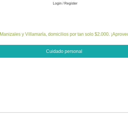
Login / Register
leza
Bienestar y nutrición
Cuidado del bebe
Dermoco
Manizales y Villamaría, domicilios por tan solo $2.000. ¡Aprove
Cuidado personal