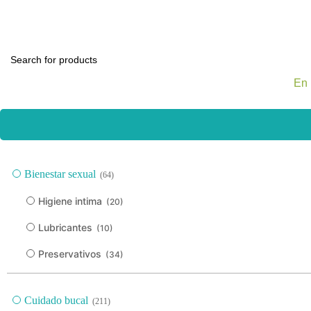
Todas las categorías
Alimentos y bebidas
Bel
En 
Bienestar sexual
(64)
Higiene intima
(20)
Lubricantes
(10)
Preservativos
(34)
Cuidado bucal
(211)