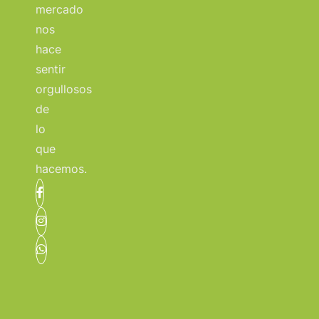
mercado
nos
hace
sentir
orgullosos
de
lo
que
hacemos.