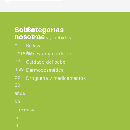
Sobre
Categorías
nosotros
Alimentos y bebidas
El
Belleza
respaldo
Bienestar y nutrición
de
Cuidado del bebe
más
Dermocosmética
de
Droguería y medicamentos
30
años
de
presencia
en
el