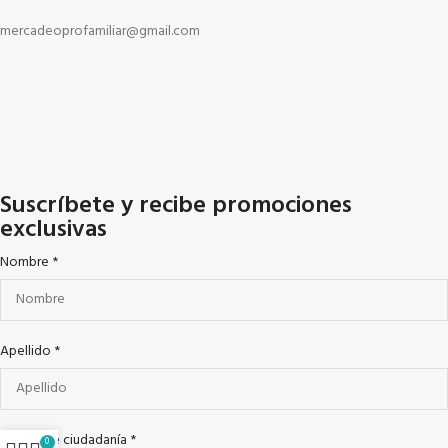
mercadeoprofamiliar@gmail.com
Suscríbete y recibe promociones
exclusivas
Nombre
*
Apellido
*
Cedula de ciudadanía
*
0