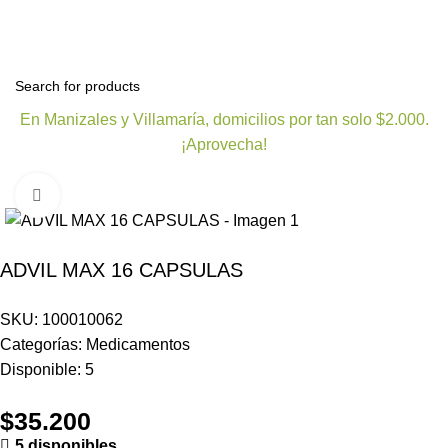
Bienestar y nutrición
Cuidado del bebe
Dermocosmet
En Manizales y Villamaría, domicilios por tan solo $2.000.
¡Aprovecha!
Click to enlarge
ADVIL MAX 16 CAPSULAS
SKU:
100010062
Categorías:
Medicamentos
Disponible:
5
$
35.200
5 disponibles