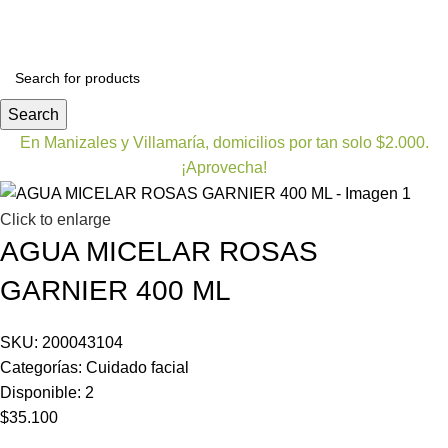
Bienestar y nutrición
Cuidado del bebe
Dermocosmet
Search
En Manizales y Villamaría, domicilios por tan solo $2.000.
¡Aprovecha!
Click to enlarge
AGUA MICELAR ROSAS
GARNIER 400 ML
SKU:
200043104
Categorías:
Cuidado facial
Disponible:
2
$
35.100