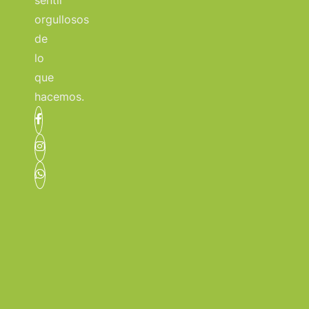
orgullosos
de
lo
que
hacemos.