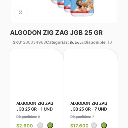
Click to enlarge
ALGODON ZIG ZAG JGB 25 GR
Botiquin
SKU:
200034963
Categorías:
Disponible:
10
ALGODON ZIG ZAG
ALGODON ZIG ZAG
JGB 25 GR - 1 UND
JGB 25 GR - 7 UND
Disponibles:
8
Disponibles:
2
$
2.600
−
+
$
17.600
−
+