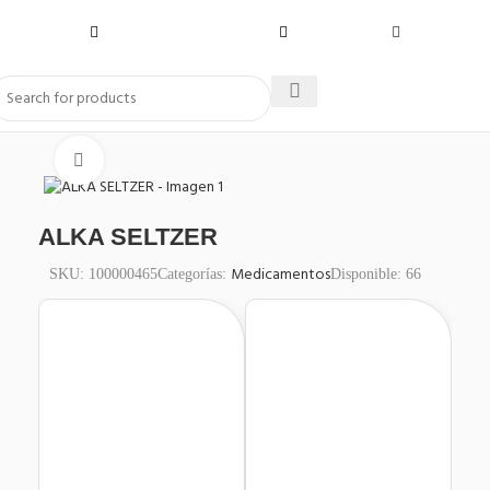
Click to enlarge
ALKA SELTZER
Medicamentos
SKU:
100000465
Categorías:
Disponible:
66