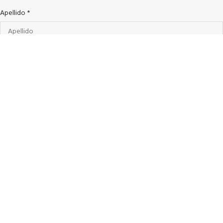
Apellido
*
Cedula de ciudadanía
*
Número de contacto
*
Correo electrónico
*
Ciudad y Departamento
*