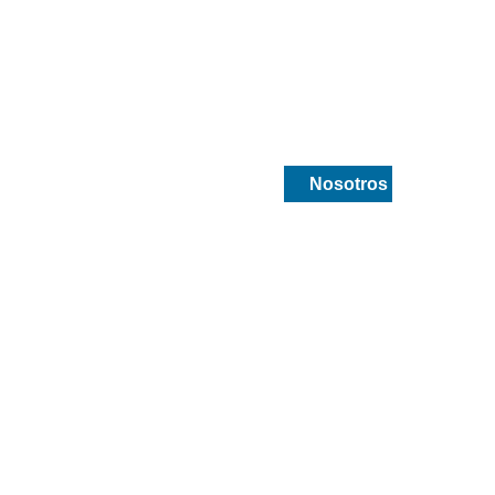
ca
Drogueria y medicamentos
Nosotros