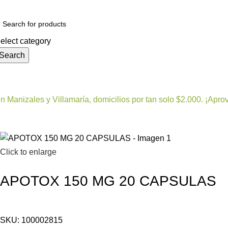
elect category
Search
Todas las categorías
Alimentos y bebidas
Belleza
n Manizales y Villamaría, domicilios por tan solo $2.000. ¡Apro
Click to enlarge
APOTOX 150 MG 20 CAPSULAS
SKU:
100002815