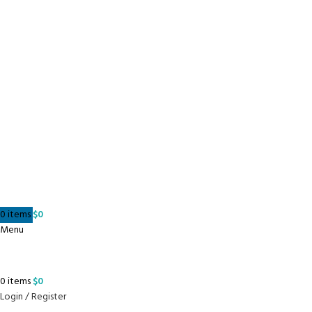
0
items
$
0
Menu
0
items
$
0
Login / Register