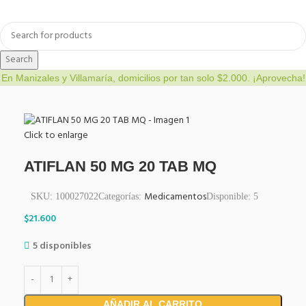
a
Bienestar y nutrición
Cuidado del bebe
Dermocosmetica
Search
En Manizales y Villamaría, domicilios por tan solo $2.000. ¡Aprovecha!
Click to enlarge
ATIFLAN 50 MG 20 TAB MQ
Medicamentos
SKU:
100027022
Categorías:
Disponible:
5
$
21.600
5 disponibles
AÑADIR AL CARRITO