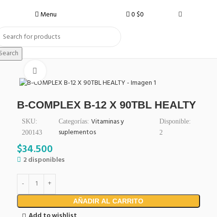
Menu
0
$
0
Search
Click to enlarge
B-COMPLEX B-12 X 90TBL HEALTY
Vitaminas y
SKU:
Categorías:
Disponible:
suplementos
200143
2
$
34.500
2 disponibles
AÑADIR AL CARRITO
Add to wishlist