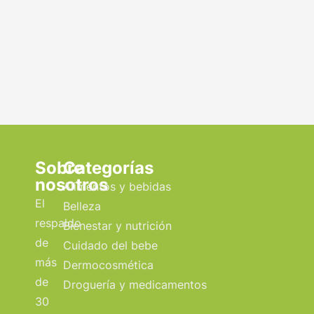
Sobre
Categorías
nosotros
Alimentos y bebidas
El
Belleza
respaldo
Bienestar y nutrición
de
Cuidado del bebe
más
Dermocosmética
de
Droguería y medicamentos
30