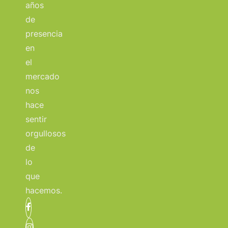
años
de
presencia
en
el
mercado
nos
hace
sentir
orgullosos
de
lo
que
hacemos.