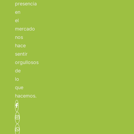
presencia
en
el
mercado
nos
hace
sentir
orgullosos
de
lo
que
hacemos.