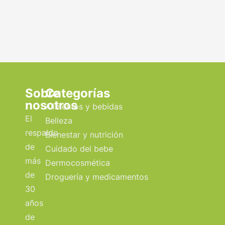
Sobre
Categorías
nosotros
Alimentos y bebidas
El
Belleza
respaldo
Bienestar y nutrición
de
Cuidado del bebe
más
Dermocosmética
de
Droguería y medicamentos
30
años
de