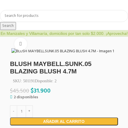
a
Bienestar y nutrición
Cuidado del bebe
Dermocosmetica
Search
En Manizales y Villamaría, domicilios por tan solo $2.000. ¡Aprovecha!
Click to enlarge
BLUSH MAYBELL.SUNK.05
BLAZING BLUSH 4.7M
SKU:
501191
Disponible:
2
$
31.900
$
45.500
2 disponibles
AÑADIR AL CARRITO