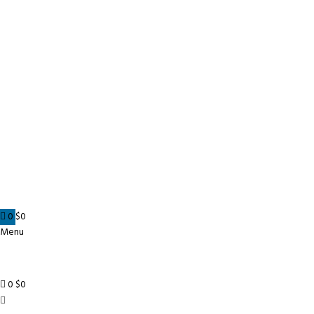
0
$
0
Menu
0
$
0