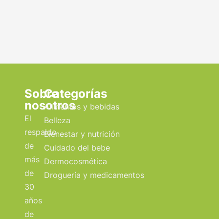
Sobre
Categorías
nosotros
Alimentos y bebidas
El
Belleza
respaldo
Bienestar y nutrición
de
Cuidado del bebe
más
Dermocosmética
de
Droguería y medicamentos
30
años
de