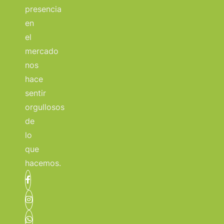
presencia
en
el
mercado
nos
hace
sentir
orgullosos
de
lo
que
hacemos.