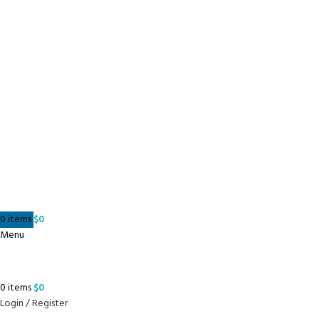
0
items
$
0
Menu
0
items
$
0
Login / Register