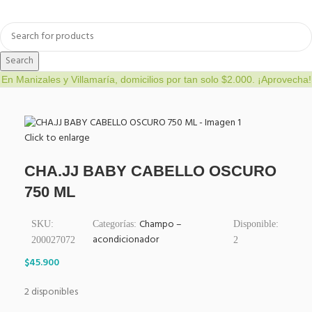
a
Bienestar y nutrición
Cuidado del bebe
Dermocosmetica
Search
En Manizales y Villamaría, domicilios por tan solo $2.000. ¡Aprovecha!
Click to enlarge
CHA.JJ BABY CABELLO OSCURO
750 ML
Champo –
SKU:
Categorías:
Disponible:
acondicionador
200027072
2
$
45.900
2 disponibles