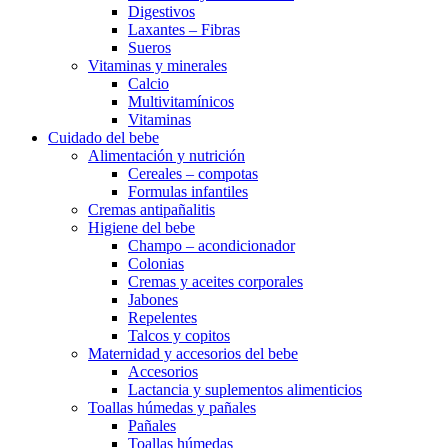
Digestivos
Laxantes – Fibras
Sueros
Vitaminas y minerales
Calcio
Multivitamínicos
Vitaminas
Cuidado del bebe
Alimentación y nutrición
Cereales – compotas
Formulas infantiles
Cremas antipañalitis
Higiene del bebe
Champo – acondicionador
Colonias
Cremas y aceites corporales
Jabones
Repelentes
Talcos y copitos
Maternidad y accesorios del bebe
Accesorios
Lactancia y suplementos alimenticios
Toallas húmedas y pañales
Pañales
Toallas húmedas