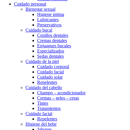
Cuidado personal
Bienestar sexual
Higiene intima
Lubricantes
Preservativos
Cuidado bucal
Cepillos dentales
Cremas dentales
Enjuagues bucales
Especializados
Sedas dentales
Cuidado de la piel
Cuidado corporal
Cuidado facial
Cuidado solar
Repelentes
Cuidado del cabello
Champo – acondicionador
Cremas – geles – ceras
Tintes
Tratamientos
Cuidado facial
Repelentes
Higiene del bebe
Jabones