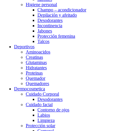
Higiene personal
Champo – acondicionador
Depilación y afeitado
Desodorantes
Incontinencia
Jabones
Protección femenina
Talcos
Deportivos
Aminoacidos
Creatinas
Glutaminas
Hidratantes
Proteinas
Quemador
Quemadores
Dermocosmetica
Cuidado Corporal
Desodorantes
Cuidado facial
Contorno de ojos
Labios
Limpieza
Protección solar
Corporal