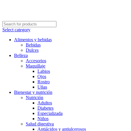
Select category
Alimentos y bebidas
Bebidas
Dulces
Belleza
Accesorios
Maquillaje
Labios
Ojos
Rostro
Uñas
Bienestar y nutrición
Nutrición
Adultos
Diabetes
Especializada
Niños
Salud digestiva
Antiácidos y antiulcerosos