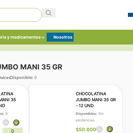
ria y medicamentos
Nosotros
MBO MANI 35 GR
Dulces
Disponible:
9
ATINA
CHOCOLATINA
MANI 35
JUMBO MANI 35 GR
UND
- 12 UND
es:
9
Disponibles:
Sin
existencias
−
+
$
50.800
−
+
0