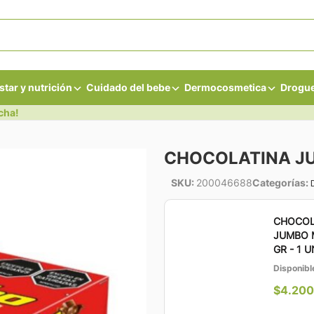
star y nutrición
Cuidado del bebe
Dermocosmetica
Drogue
cha!
CHOCOLATINA JU
SKU:
200046688
Categorías:
CHOCOL
JUMBO 
GR - 1 
Disponibl
$
4.200