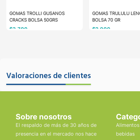
GOMAS TROLLI GUSANOS
GOMAS TRULULU LEN
CRACKS BOLSA 50GRS
BOLSA 70 GR
$
3.700
$
2.900
AÑADIR AL CARRITO
AÑADIR AL CARRITO
Valoraciones de clientes
Sobre nosotros
Categ
El respaldo de más de 30 años de
Alimentos
presencia en el mercado nos hace
bebidas