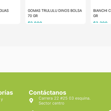
GUAS
GOMAS TRULULU DINOS BOLSA
BIANCHI 
70 GR
GR
$
2.800
$
3.200
AÑADIR AL CARRITO
AÑADIR 
orías
Contáctanos
Carrera 22 #25 03 esquina.
 y
Sector centro