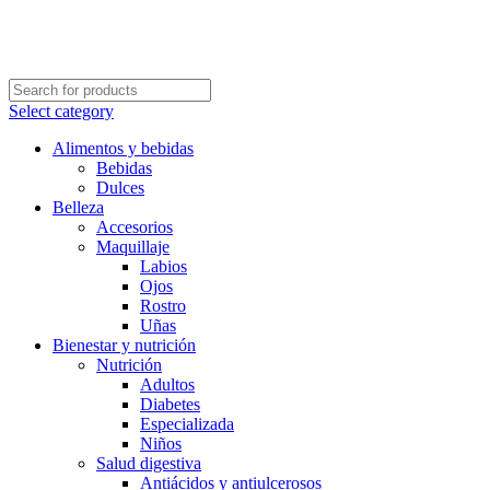
Select category
Alimentos y bebidas
Bebidas
Dulces
Belleza
Accesorios
Maquillaje
Labios
Ojos
Rostro
Uñas
Bienestar y nutrición
Nutrición
Adultos
Diabetes
Especializada
Niños
Salud digestiva
Antiácidos y antiulcerosos