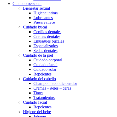
Cuidado personal
Bienestar sexual
Higiene intima
Lubricantes
Preservativos
Cuidado bucal
Cepillos dentales
Cremas dentales
Enjuagues bucales
Especializados
Sedas dentales
Cuidado de la piel
Cuidado corporal
Cuidado facial
Cuidado solar
Repelentes
Cuidado del cabello
Champo – acondicionador
Cremas – geles – ceras
Tintes
Tratamientos
Cuidado facial
Repelentes
Higiene del bebe
Jabones