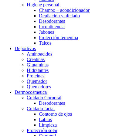
Higiene personal
Champo – acondicionador
Depilación y afeitado
Desodorantes
Incontinencia
Jabones
Protección femenina
Talcos
Deportivos
Aminoacidos
Creatinas
Glutaminas
Hidratantes
Proteinas
Quemador
Quemadores
Dermocosmetica
Cuidado Corporal
Desodorantes
Cuidado facial
Contorno de ojos
Labios
Limpieza
Protección solar
Corporal