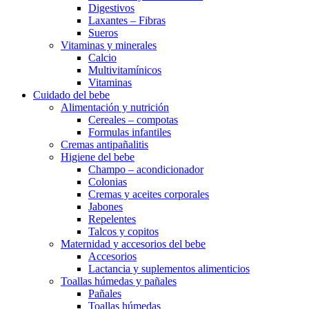
Digestivos
Laxantes – Fibras
Sueros
Vitaminas y minerales
Calcio
Multivitamínicos
Vitaminas
Cuidado del bebe
Alimentación y nutrición
Cereales – compotas
Formulas infantiles
Cremas antipañalitis
Higiene del bebe
Champo – acondicionador
Colonias
Cremas y aceites corporales
Jabones
Repelentes
Talcos y copitos
Maternidad y accesorios del bebe
Accesorios
Lactancia y suplementos alimenticios
Toallas húmedas y pañales
Pañales
Toallas húmedas