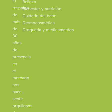
El
Belleza
respaldo
Bienestar y nutrición
de
Cuidado del bebe
más
Dermocosmética
de
Droguería y medicamentos
30
años
de
presencia
en
el
mercado
nos
hace
sentir
orgullosos