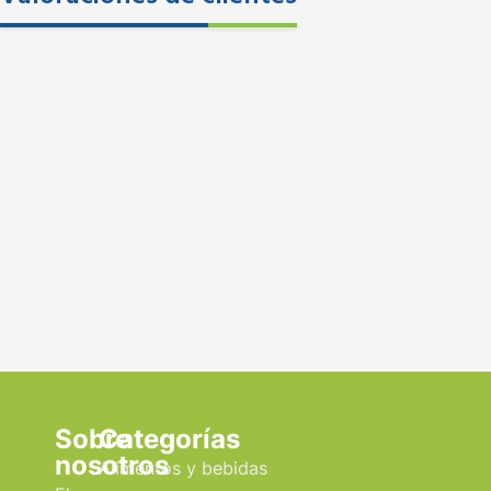
Sobre
Categorías
nosotros
Alimentos y bebidas