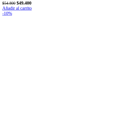
El
El
$
49.400
$
54.800
precio
precio
Añadir al carrito
original
actual
-10%
era:
es:
$54.800.
$49.400.