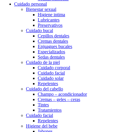
Cuidado personal
Bienestar sexual
Higiene intima
Lubricantes
Preservativos
Cuidado bucal
Cepillos dentales
Cremas dentales
Enjuagues bucales
Especializados
Sedas dentales
Cuidado de la piel
Cuidado corporal
Cuidado facial
Cuidado solar
Repelentes
Cuidado del cabello
Champo – acondicionador
Cremas – geles – ceras
Tintes
Tratamientos
Cuidado facial
Repelentes
Higiene del bebe
Jabones