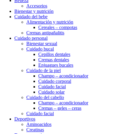
Belleza
Accesorios
Bienestar y nutrición
Cuidado del bebe
Alimentación y nutrición
Cereales – compotas
Cremas antipañalitis
Cuidado personal
Bienestar sexual
Cuidado bucal
Cepillos dentales
Cremas dentales
Enjuagues bucales
Cuidado de la piel
Champo – acondicionador
Cuidado corporal
Cuidado facial
Cuidado solar
Cuidado del cabello
Champo – acondicionador
Cremas – geles – ceras
Cuidado facial
Deportivos
Aminoacidos
Creatinas