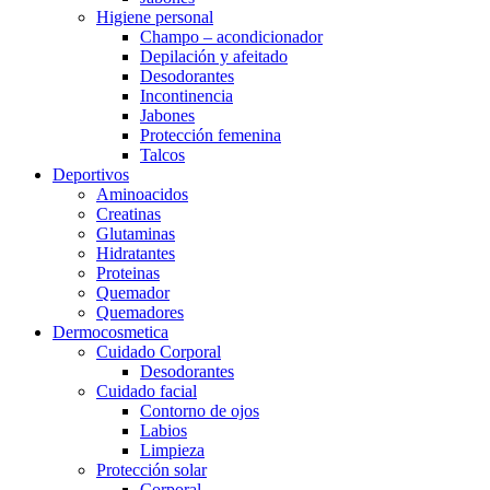
Higiene personal
Champo – acondicionador
Depilación y afeitado
Desodorantes
Incontinencia
Jabones
Protección femenina
Talcos
Deportivos
Aminoacidos
Creatinas
Glutaminas
Hidratantes
Proteinas
Quemador
Quemadores
Dermocosmetica
Cuidado Corporal
Desodorantes
Cuidado facial
Contorno de ojos
Labios
Limpieza
Protección solar
Corporal