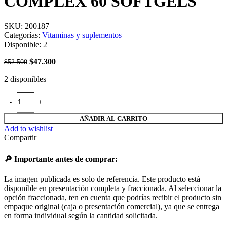
COMPLEX 60 SOFTGELS
SKU:
200187
Categorías:
Vitaminas y suplementos
Disponible:
2
El
El
$
47.300
$
52.500
precio
precio
2 disponibles
original
actual
era:
es:
COLLAGEN BIOTIN COMPLEX 60 SOFTGELS cantidad
$52.500.
$47.300.
AÑADIR AL CARRITO
Add to wishlist
Compartir
🔎 Importante antes de comprar:
La imagen publicada es solo de referencia. Este producto está
disponible en presentación completa y fraccionada. Al seleccionar la
opción fraccionada, ten en cuenta que podrías recibir el producto sin
empaque original (caja o presentación comercial), ya que se entrega
en forma individual según la cantidad solicitada.