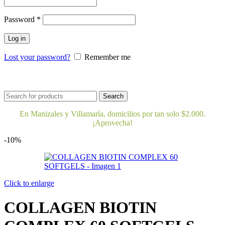
Obligatorio
Password
*
Log in
Lost your password?
Remember me
Bienestar y nutrición
Cuidado del bebe
Dermocosmeti
Search
En Manizales y Villamaría, domicilios por tan solo $2.000.
¡Aprovecha!
-10%
Click to enlarge
COLLAGEN BIOTIN