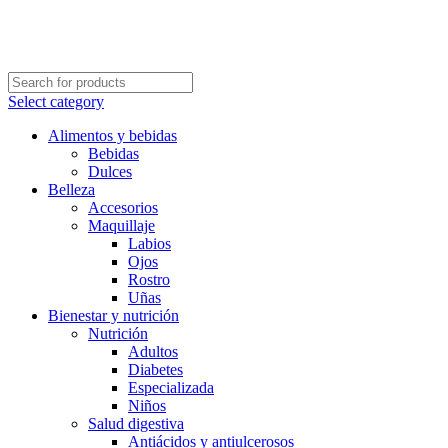
Select category
Alimentos y bebidas
Bebidas
Dulces
Belleza
Accesorios
Maquillaje
Labios
Ojos
Rostro
Uñas
Bienestar y nutrición
Nutrición
Adultos
Diabetes
Especializada
Niños
Salud digestiva
Antiácidos y antiulcerosos