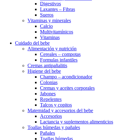
Digestivos
Laxantes – Fibras
Sueros
Vitaminas y minerales
Calcio
Multivitamínicos
Vitaminas
Cuidado del bebe
Alimentación y nutrición
Cereales – compotas
Formulas infantiles
Cremas antipañalitis
Higiene del bebe
Champo – acondicionador
Colonias
Cremas y aceites corporales
Jabones
Repelentes
Talcos y copitos
Maternidad y accesorios del bebe
Accesorios
Lactancia y suplementos alimenticios
Toallas húmedas y pañales
Pañales
Toallas húmedas