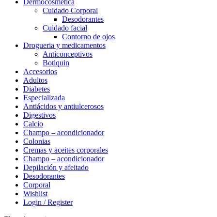
Dermocosmetica
Cuidado Corporal
Desodorantes
Cuidado facial
Contorno de ojos
Drogueria y medicamentos
Anticonceptivos
Botiquin
Accesorios
Adultos
Diabetes
Especializada
Antiácidos y antiulcerosos
Digestivos
Calcio
Champo – acondicionador
Colonias
Cremas y aceites corporales
Champo – acondicionador
Depilación y afeitado
Desodorantes
Corporal
Wishlist
Login / Register