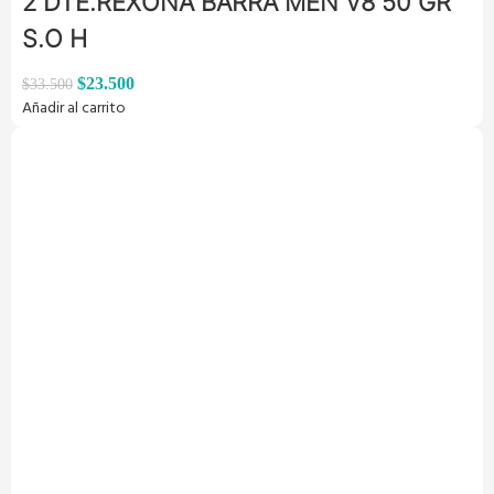
2 DTE.REXONA BARRA MEN V8 50 GR
S.O H
$
23.500
$
33.500
Añadir al carrito