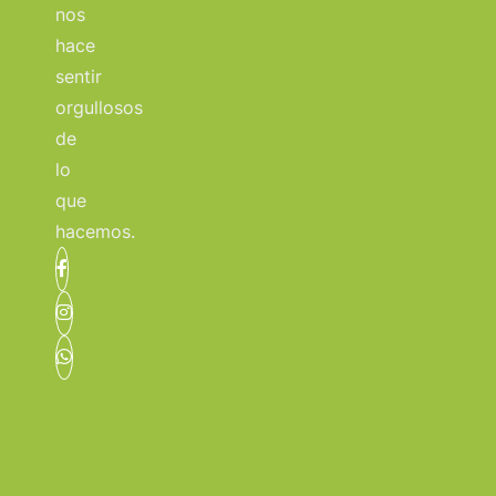
nos
hace
sentir
orgullosos
de
lo
que
hacemos.