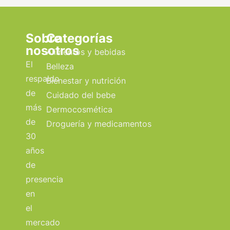
Sobre
Categorías
nosotros
Alimentos y bebidas
El
Belleza
respaldo
Bienestar y nutrición
de
Cuidado del bebe
más
Dermocosmética
de
Droguería y medicamentos
30
años
de
presencia
en
el
mercado