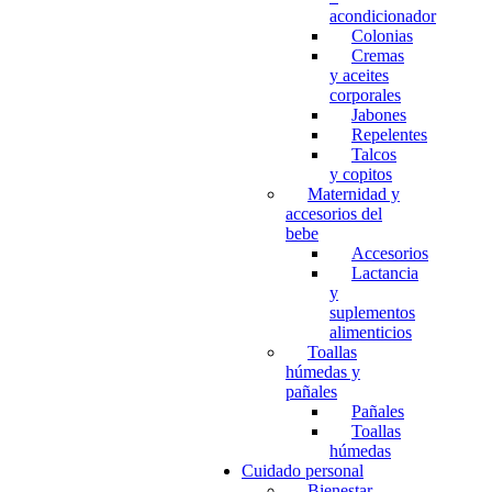
acondicionador
Colonias
Cremas
y aceites
corporales
Jabones
Repelentes
Talcos
y copitos
Maternidad y
accesorios del
bebe
Accesorios
Lactancia
y
suplementos
alimenticios
Toallas
húmedas y
pañales
Pañales
Toallas
húmedas
Cuidado personal
Bienestar