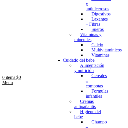
y
antiulcerosos
Digestivos
Laxantes
– Fibras
Sueros
Vitaminas y
minerales
Calcio
Multivitamínicos
Vitaminas
Cuidado del bebe
Alimentación
y nutrición
Cereales
0
items
$
0
–
Menu
compotas
Formulas
infantiles
Cremas
antipañalitis
Higiene del
bebe
Champo
–