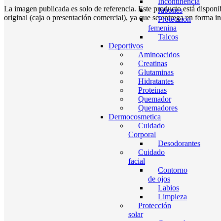
Incontinencia
La imagen publicada es solo de referencia. Este producto está disponi
Jabones
original (caja o presentación comercial), ya que se entrega en forma in
Protección
femenina
Talcos
Deportivos
Aminoacidos
Creatinas
Glutaminas
Hidratantes
Proteinas
Quemador
Quemadores
Dermocosmetica
Cuidado
Corporal
Desodorantes
Cuidado
facial
Contorno
de ojos
Labios
Limpieza
Protección
solar