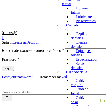
sexual
Higiene
intima
Lubricantes
Preservativos
Cuidado
bucal
0
items
$
0
Cepillos
dentales
Sign in
Create an Account
Cremas
dentales
Obligatorio
Nombre de usuario o correo electrónico
*
Enjuagues
SELECT CATEGORY
bucales
Obligatorio
Password
*
Especializados
Sedas
dentales
Log in
Cuidado de la
piel
Lost your password?
Remember me
Cuidado
corporal
Todas las categorías
Alimentos y bebidas
Bel
Cuidado
facial
Cuidado
En 
solar