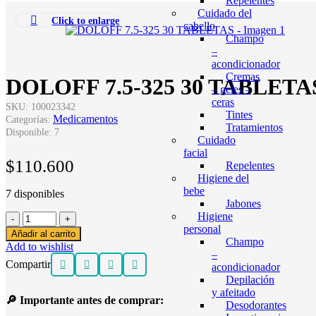
Repelentes
Cuidado del
Click to enlarge
cabello
Champo
–
acondicionador
Cremas
DOLOFF 7.5-325 30 TABLETA
– geles –
ceras
SKU:
100023342
Tintes
Medicamentos
Categorías:
Tratamientos
Disponible:
7
Cuidado
facial
$
110.600
Repelentes
Higiene del
bebe
7 disponibles
Jabones
Higiene
DOLOFF
personal
7.5-
Añadir al carrito
Champo
325
Add to wishlist
–
30
Compartir
acondicionador
TABLETAS
Depilación
cantidad
y afeitado
🔎 Importante antes de comprar:
Desodorantes