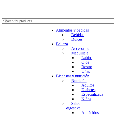
Alimentos y bebidas
Bebidas
Dulces
Belleza
Accesorios
Maquillaje
Labios
Ojos
Rostro
Uñas
Bienestar y nutrición
Nutrición
Adultos
Diabetes
Especializada
Niños
Salud
digestiva
Antiácidos