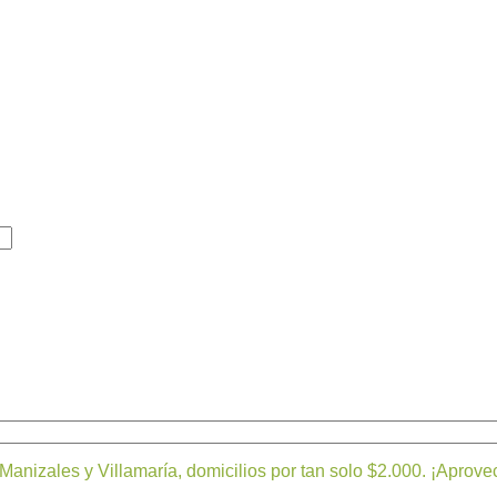
leza
Bienestar y nutrición
Cuidado del bebe
Dermoco
Manizales y Villamaría, domicilios por tan solo $2.000. ¡Aprove