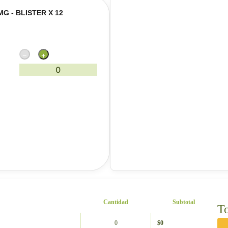
G - BLISTER X 12
−
+
0
Cantidad
Subtotal
To
0
$
0