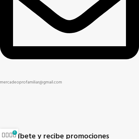
mercadeoprofamiliar@gmail.com
0
Suscríbete y recibe promociones