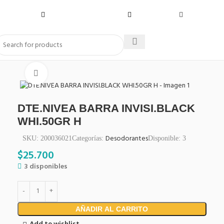
Click to enlarge
DTE.NIVEA BARRA INVISI.BLACK
WHI.50GR H
Desodorantes
SKU:
200036021
Categorías:
Disponible:
3
$
25.700
3 disponibles
AÑADIR AL CARRITO