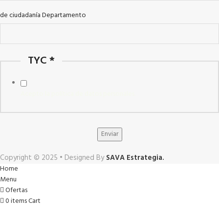
de ciudadanía Departamento
TYC
*
Acepto la política de datos personales.
Enviar
Copyright © 2025 • Designed By
SAVA Estrategia.
Home
Menu
Ofertas
0
items
Cart