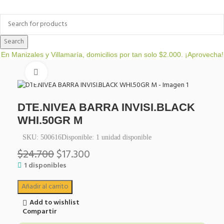
a
Bienestar y nutrición
Cuidado del bebe
Dermocosmetica
Search
En Manizales y Villamaría, domicilios por tan solo $2.000. ¡Aprovecha!
Click to enlarge
DTE.NIVEA BARRA INVISI.BLACK
WHI.50GR M
SKU:
500616
Disponible:
1
unidad disponible
$
24.700
$
17.300
1 disponibles
Añadir al carrito
Add to wishlist
Compartir