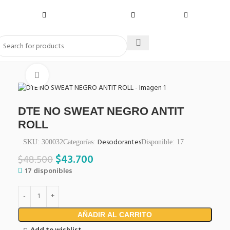
Click to enlarge
DTE NO SWEAT NEGRO ANTIT
ROLL
Desodorantes
SKU:
300032
Categorías:
Disponible:
17
$
43.700
$
48.500
17 disponibles
AÑADIR AL CARRITO