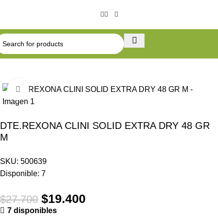
Click to enlarge
-30%
DTE.REXONA CLINI SOLID EXTRA DRY 48 GR
M
SKU:
500639
Disponible:
7
$
19.400
$
27.700
7 disponibles