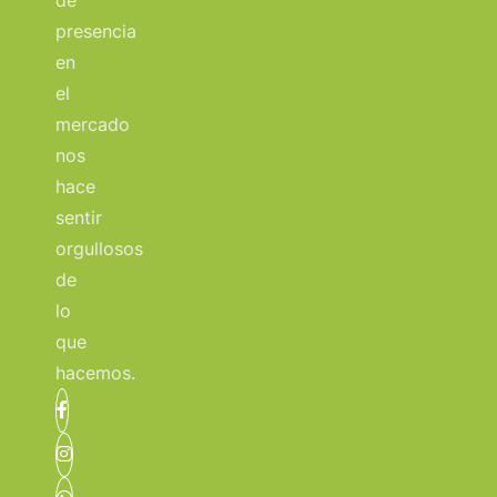
de
presencia
en
el
mercado
nos
hace
sentir
orgullosos
de
lo
que
hacemos.