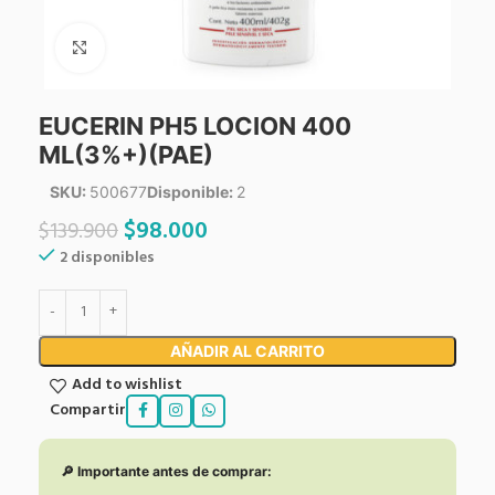
Click to enlarge
EUCERIN PH5 LOCION 400
ML(3%+)(PAE)
SKU:
500677
Disponible:
2
$
98.000
$
139.900
2 disponibles
AÑADIR AL CARRITO
Add to wishlist
Compartir
🔎 Importante antes de comprar: