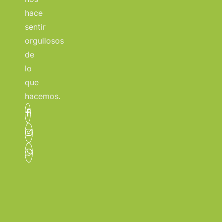
hace
sentir
orgullosos
de
lo
que
hacemos.