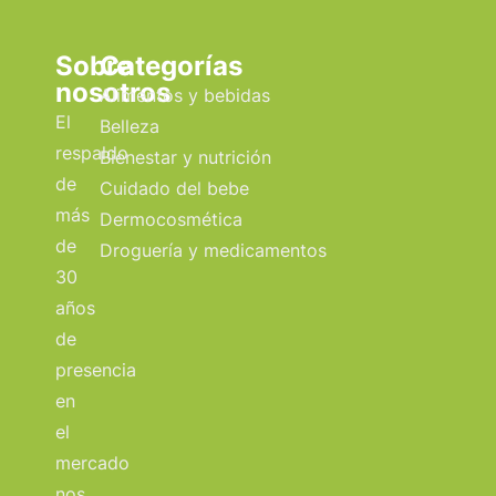
Sobre
Categorías
nosotros
Alimentos y bebidas
El
Belleza
respaldo
Bienestar y nutrición
de
Cuidado del bebe
más
Dermocosmética
de
Droguería y medicamentos
30
años
de
presencia
en
el
mercado
nos