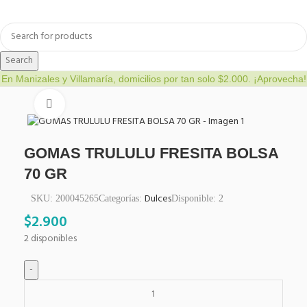
a
Bienestar y nutrición
Cuidado del bebe
Dermocosmetica
Search
En Manizales y Villamaría, domicilios por tan solo $2.000. ¡Aprovecha!
Click to enlarge
GOMAS TRULULU FRESITA BOLSA
70 GR
Dulces
SKU:
200045265
Categorías:
Disponible:
2
$
2.900
2 disponibles