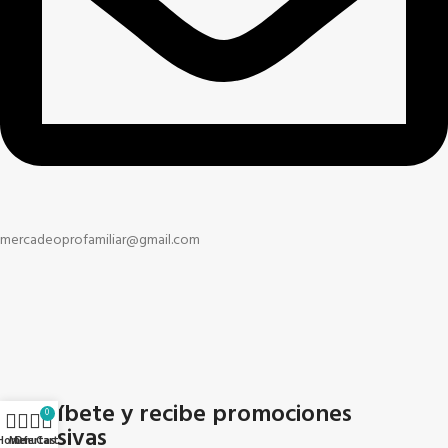
mercadeoprofamiliar@gmail.com
Suscríbete y recibe promociones
0
exclusivas
Home
Menu
Ofertas
Cart