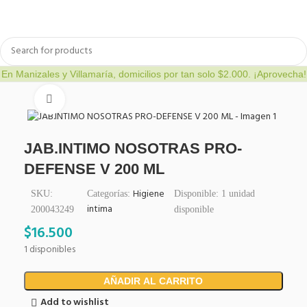
a
Bienestar y nutrición
Cuidado del bebe
Dermocosmetica
En Manizales y Villamaría, domicilios por tan solo $2.000. ¡Aprovecha!
Click to enlarge
JAB.INTIMO NOSOTRAS PRO-
DEFENSE V 200 ML
Higiene
SKU:
Categorías:
Disponible:
1
unidad
intima
200043249
disponible
$
16.500
1 disponibles
AÑADIR AL CARRITO
Add to wishlist