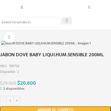
Click to enlarge
JABON DOVE BABY LIQUI.HUM.SENSIBLE 200ML
SKU:
500704
Disponible:
2
$
20.600
$
29.300
2 disponibles
AÑADIR AL CARRITO