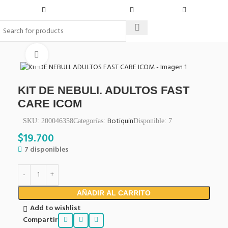
Click to enlarge
KIT DE NEBULI. ADULTOS FAST
CARE ICOM
Botiquin
SKU:
200046358
Categorías:
Disponible:
7
$
19.700
7 disponibles
AÑADIR AL CARRITO
Add to wishlist
Compartir