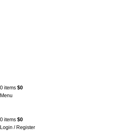
0
items
$
0
Menu
0
items
$
0
Login / Register
Todas las categorías
Alimentos y bebidas
Bel