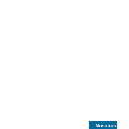
smetica
Drogueria y medicamentos
Nosotros