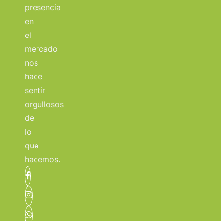
presencia
en
el
mercado
nos
hace
sentir
orgullosos
de
lo
que
hacemos.