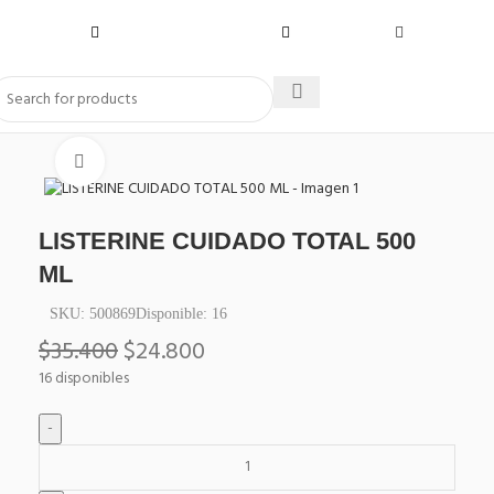
Click to enlarge
LISTERINE CUIDADO TOTAL 500
ML
SKU:
500869
Disponible:
16
$
35.400
$
24.800
16 disponibles