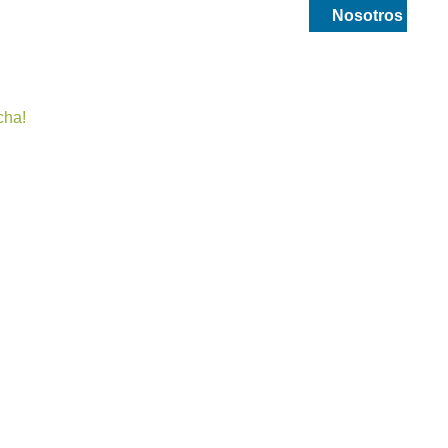
smetica
Drogueria y medicamentos
Nosotros
cha!