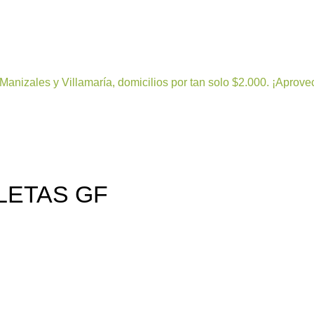
leza
Bienestar y nutrición
Cuidado del bebe
Dermoco
Manizales y Villamaría, domicilios por tan solo $2.000. ¡Aprove
LETAS GF