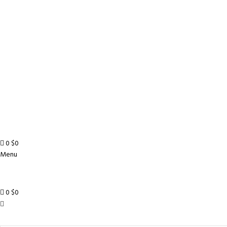
0
$
0
Menu
0
$
0
Todas las categorías
Alimentos y bebidas