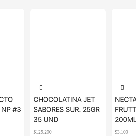
CTO
CHOCOLATINA JET
NECTA
 NP #3
SABORES SUR. 25GR
FRUT
35 UND
200M
$
125.200
$
3.100