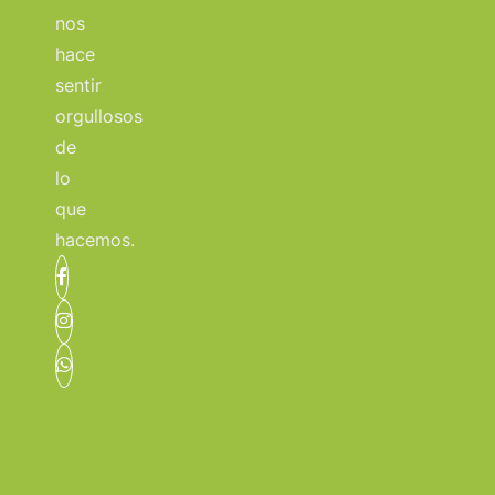
nos
hace
sentir
orgullosos
de
lo
que
hacemos.