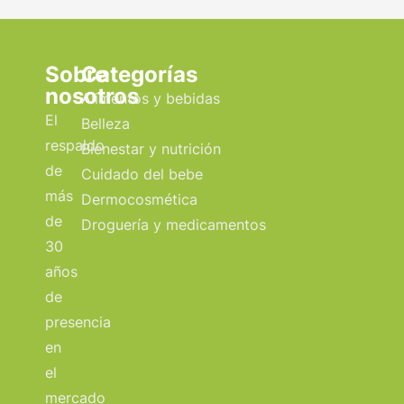
Sobre
Categorías
nosotros
Alimentos y bebidas
El
Belleza
respaldo
Bienestar y nutrición
de
Cuidado del bebe
más
Dermocosmética
de
Droguería y medicamentos
30
años
de
presencia
en
el
mercado