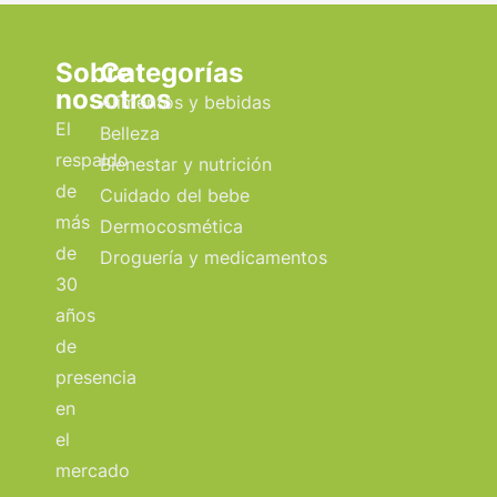
Sobre
Categorías
nosotros
Alimentos y bebidas
El
Belleza
respaldo
Bienestar y nutrición
de
Cuidado del bebe
más
Dermocosmética
de
Droguería y medicamentos
30
años
de
presencia
en
el
mercado