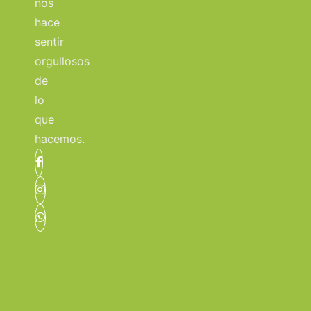
nos
hace
sentir
orgullosos
de
lo
que
hacemos.