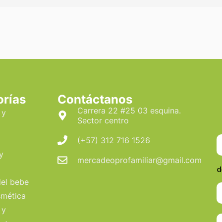
orías
Contáctanos
Carrera 22 #25 03 esquina.
 y
Sector centro
N
(+57) 312 716 1526
o
y
mercadeoprofamiliar@gmail.com
b
d
r
el bebe
e
*
mética
 y
C