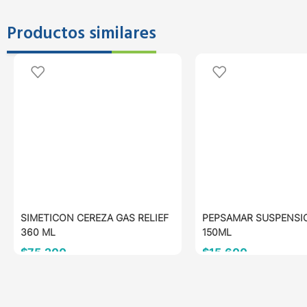
Productos similares
SIMETICON CEREZA GAS RELIEF
PEPSAMAR SUSPENSI
360 ML
150ML
$
75.200
$
15.600
AÑADIR AL CARRITO
AÑADIR AL CARRITO