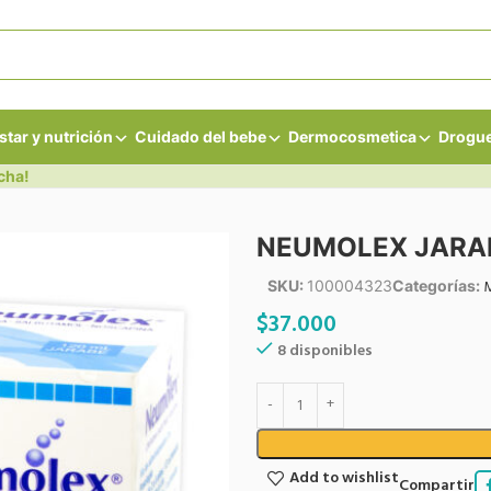
star y nutrición
Cuidado del bebe
Dermocosmetica
Drogue
cha!
NEUMOLEX JARAB
SKU:
100004323
Categorías:
$
37.000
8 disponibles
Add to wishlist
Compartir