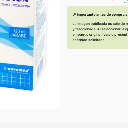
🔎 Importante antes de comprar
La imagen publicada es solo de r
y fraccionada. Al seleccionar la 
empaque original (caja o present
cantidad solicitada.