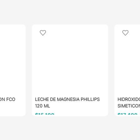
ON FCO
LECHE DE MAGNESIA PHILLIPS
HIDROXID
120 ML
SIMETICO
$
15.100
$
17.400
AÑADIR AL CARRITO
AÑADIR 