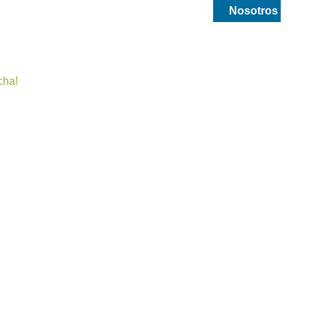
smetica
Drogueria y medicamentos
Nosotros
cha!