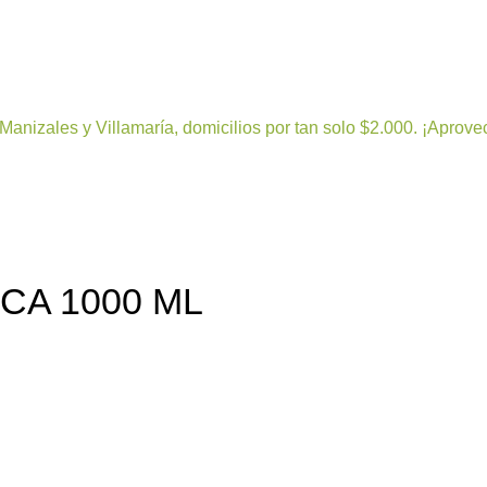
leza
Bienestar y nutrición
Cuidado del bebe
Dermoco
Manizales y Villamaría, domicilios por tan solo $2.000. ¡Aprove
CA 1000 ML