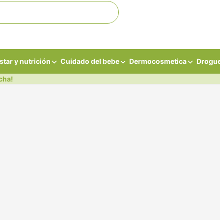
star y nutrición
Cuidado del bebe
Dermocosmetica
Drogue
cha!