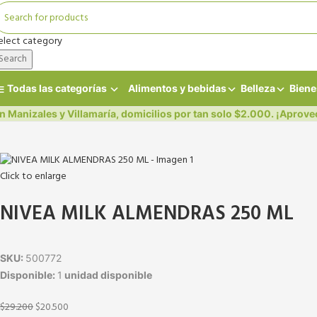
elect category
Search
Todas las categorías
Alimentos y bebidas
Belleza
Biene
n Manizales y Villamaría, domicilios por tan solo $2.000. ¡Aprove
Click to enlarge
NIVEA MILK ALMENDRAS 250 ML
SKU:
500772
Disponible:
1
unidad disponible
$
29.200
$
20.500