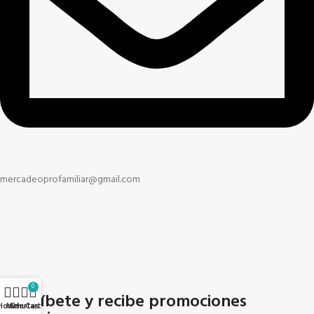
mercadeoprofamiliar@gmail.com
0
Suscríbete y recibe promociones
Home
Menu
Ofertas
Cart